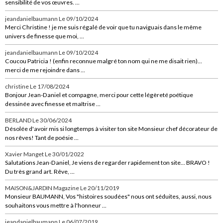
sensibilité de vos œuvres. ...
jeandanielbaumann
Le 09/10/2024
Merci Christine ! je me suis régalé de voir que tu naviguais dans le même
univers de finesse que moi, ...
jeandanielbaumann
Le 09/10/2024
Coucou Patricia ! (enfin reconnue malgré ton nom qui ne me disait rien)...
merci de me rejoindre dans ...
christine
Le 17/08/2024
Bonjour Jean-Daniel et compagne, merci pour cette légèreté poétique
dessinée avec finesse et maîtrise ...
BERLAND
Le 30/06/2024
Désolée d'avoir mis si longtemps à visiter ton site Monsieur chef décorateur de
nos rêves! Tant de poésie ...
Xavier Manget
Le 30/01/2022
Salutations Jean-Daniel, Je viens de regarder rapidement ton site... BRAVO !
Du très grand art. Rêve, ...
MAISON&JARDIN Magazine
Le 20/11/2019
Monsieur BAUMANN, Vos "histoires soudées" nous ont séduites, aussi, nous
souhaitons vous mettre à l'honneur ...
jeandanielbaumann
Le 06/07/2019