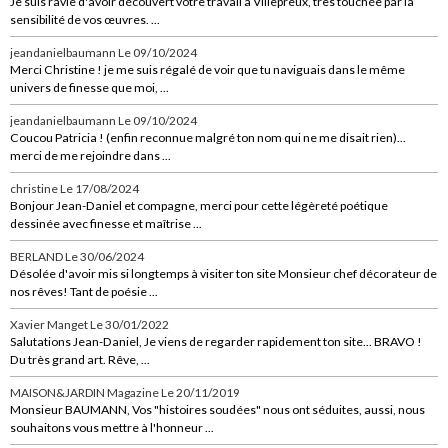
Je suis ravie d'avoir découvert votre travail à Villepreux, très touchée par la
sensibilité de vos œuvres. ...
jeandanielbaumann
Le 09/10/2024
Merci Christine ! je me suis régalé de voir que tu naviguais dans le même
univers de finesse que moi, ...
jeandanielbaumann
Le 09/10/2024
Coucou Patricia ! (enfin reconnue malgré ton nom qui ne me disait rien)...
merci de me rejoindre dans ...
christine
Le 17/08/2024
Bonjour Jean-Daniel et compagne, merci pour cette légèreté poétique
dessinée avec finesse et maîtrise ...
BERLAND
Le 30/06/2024
Désolée d'avoir mis si longtemps à visiter ton site Monsieur chef décorateur de
nos rêves! Tant de poésie ...
Xavier Manget
Le 30/01/2022
Salutations Jean-Daniel, Je viens de regarder rapidement ton site... BRAVO !
Du très grand art. Rêve, ...
MAISON&JARDIN Magazine
Le 20/11/2019
Monsieur BAUMANN, Vos "histoires soudées" nous ont séduites, aussi, nous
souhaitons vous mettre à l'honneur ...