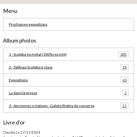
Menu
Prochaines expositions
Album photos
1 - Sculptures métal (100% recyclé)
385
2 - Tableau/sculpture clous
18
Expositions
43
Lu dans la presse
2
3 - Anciennes créations : Galets/Boites de conserve
21
Livre d'or
Claudia
Le 27/11/2024