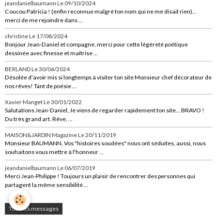
jeandanielbaumann
Le 09/10/2024
Coucou Patricia ! (enfin reconnue malgré ton nom qui ne me disait rien)...
merci de me rejoindre dans ...
christine
Le 17/08/2024
Bonjour Jean-Daniel et compagne, merci pour cette légèreté poétique
dessinée avec finesse et maîtrise ...
BERLAND
Le 30/06/2024
Désolée d'avoir mis si longtemps à visiter ton site Monsieur chef décorateur de
nos rêves! Tant de poésie ...
Xavier Manget
Le 30/01/2022
Salutations Jean-Daniel, Je viens de regarder rapidement ton site... BRAVO !
Du très grand art. Rêve, ...
MAISON&JARDIN Magazine
Le 20/11/2019
Monsieur BAUMANN, Vos "histoires soudées" nous ont séduites, aussi, nous
souhaitons vous mettre à l'honneur ...
jeandanielbaumann
Le 06/07/2019
Merci Jean-Philippe ! Toujours un plaisir de rencontrer des personnes qui
partagent la même sensibilité ...
Tous les messages