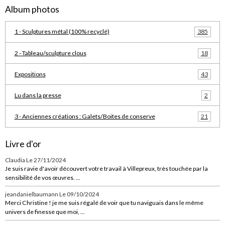
Album photos
1 - Sculptures métal (100% recyclé)
385
2 - Tableau/sculpture clous
18
Expositions
43
Lu dans la presse
2
3 - Anciennes créations : Galets/Boites de conserve
21
Livre d'or
Claudia
Le 27/11/2024
Je suis ravie d'avoir découvert votre travail à Villepreux, très touchée par la
sensibilité de vos œuvres. ...
jeandanielbaumann
Le 09/10/2024
Merci Christine ! je me suis régalé de voir que tu naviguais dans le même
univers de finesse que moi, ...