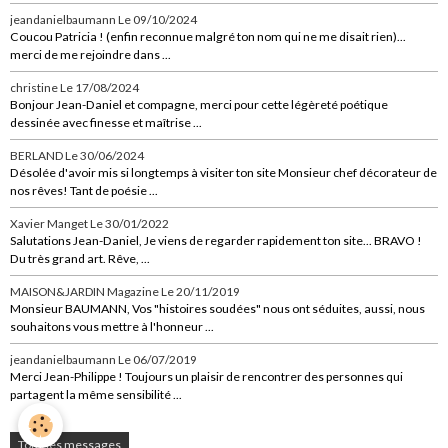
jeandanielbaumann
Le 09/10/2024
Coucou Patricia ! (enfin reconnue malgré ton nom qui ne me disait rien)...
merci de me rejoindre dans ...
christine
Le 17/08/2024
Bonjour Jean-Daniel et compagne, merci pour cette légèreté poétique
dessinée avec finesse et maîtrise ...
BERLAND
Le 30/06/2024
Désolée d'avoir mis si longtemps à visiter ton site Monsieur chef décorateur de
nos rêves! Tant de poésie ...
Xavier Manget
Le 30/01/2022
Salutations Jean-Daniel, Je viens de regarder rapidement ton site... BRAVO !
Du très grand art. Rêve, ...
MAISON&JARDIN Magazine
Le 20/11/2019
Monsieur BAUMANN, Vos "histoires soudées" nous ont séduites, aussi, nous
souhaitons vous mettre à l'honneur ...
jeandanielbaumann
Le 06/07/2019
Merci Jean-Philippe ! Toujours un plaisir de rencontrer des personnes qui
partagent la même sensibilité ...
Tous les messages