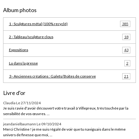
Album photos
1 - Sculptures métal (100% recyclé)
385
2 - Tableau/sculpture clous
18
Expositions
43
Lu dans la presse
2
3 - Anciennes créations : Galets/Boites de conserve
21
Livre d'or
Claudia
Le 27/11/2024
Je suis ravie d'avoir découvert votre travail à Villepreux, très touchée par la
sensibilité de vos œuvres. ...
jeandanielbaumann
Le 09/10/2024
Merci Christine ! je me suis régalé de voir que tu naviguais dans le même
univers de finesse que moi, ...