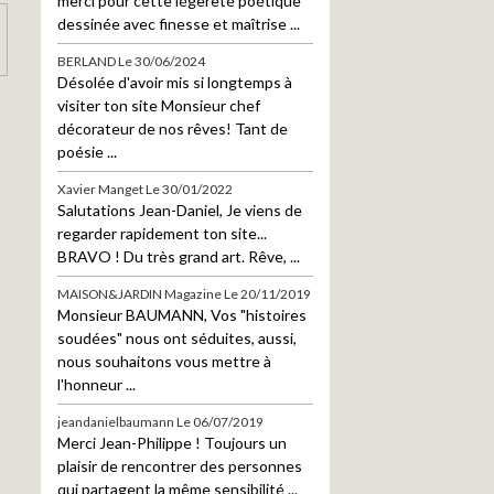
merci pour cette légèreté poétique
dessinée avec finesse et maîtrise ...
BERLAND
Le 30/06/2024
Désolée d'avoir mis si longtemps à
visiter ton site Monsieur chef
décorateur de nos rêves! Tant de
poésie ...
Xavier Manget
Le 30/01/2022
Salutations Jean-Daniel, Je viens de
regarder rapidement ton site...
BRAVO ! Du très grand art. Rêve, ...
MAISON&JARDIN Magazine
Le 20/11/2019
Monsieur BAUMANN, Vos "histoires
soudées" nous ont séduites, aussi,
nous souhaitons vous mettre à
l'honneur ...
jeandanielbaumann
Le 06/07/2019
Merci Jean-Philippe ! Toujours un
plaisir de rencontrer des personnes
qui partagent la même sensibilité ...