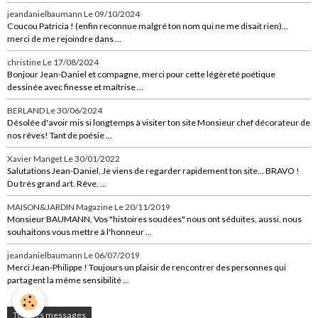
jeandanielbaumann
Le 09/10/2024
Coucou Patricia ! (enfin reconnue malgré ton nom qui ne me disait rien)...
merci de me rejoindre dans ...
christine
Le 17/08/2024
Bonjour Jean-Daniel et compagne, merci pour cette légèreté poétique
dessinée avec finesse et maîtrise ...
BERLAND
Le 30/06/2024
Désolée d'avoir mis si longtemps à visiter ton site Monsieur chef décorateur de
nos rêves! Tant de poésie ...
Xavier Manget
Le 30/01/2022
Salutations Jean-Daniel, Je viens de regarder rapidement ton site... BRAVO !
Du très grand art. Rêve, ...
MAISON&JARDIN Magazine
Le 20/11/2019
Monsieur BAUMANN, Vos "histoires soudées" nous ont séduites, aussi, nous
souhaitons vous mettre à l'honneur ...
jeandanielbaumann
Le 06/07/2019
Merci Jean-Philippe ! Toujours un plaisir de rencontrer des personnes qui
partagent la même sensibilité ...
Tous les messages