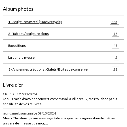
Album photos
1 - Sculptures métal (100% recyclé)
385
2 - Tableau/sculpture clous
18
Expositions
43
Lu dans la presse
2
3 - Anciennes créations : Galets/Boites de conserve
21
Livre d'or
Claudia
Le 27/11/2024
Je suis ravie d'avoir découvert votre travail à Villepreux, très touchée par la
sensibilité de vos œuvres. ...
jeandanielbaumann
Le 09/10/2024
Merci Christine ! je me suis régalé de voir que tu naviguais dans le même
univers de finesse que moi, ...