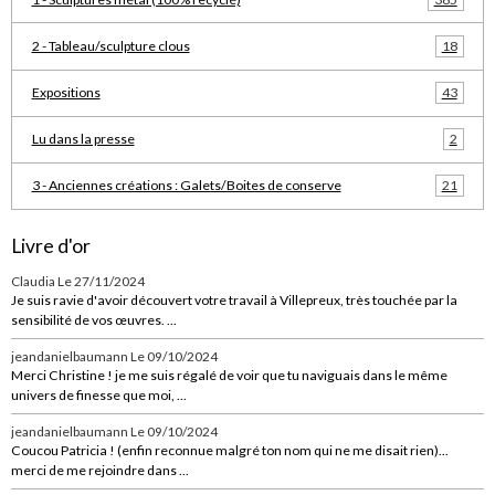
2 - Tableau/sculpture clous
18
Expositions
43
Lu dans la presse
2
3 - Anciennes créations : Galets/Boites de conserve
21
Livre d'or
Claudia
Le 27/11/2024
Je suis ravie d'avoir découvert votre travail à Villepreux, très touchée par la
sensibilité de vos œuvres. ...
jeandanielbaumann
Le 09/10/2024
Merci Christine ! je me suis régalé de voir que tu naviguais dans le même
univers de finesse que moi, ...
jeandanielbaumann
Le 09/10/2024
Coucou Patricia ! (enfin reconnue malgré ton nom qui ne me disait rien)...
merci de me rejoindre dans ...