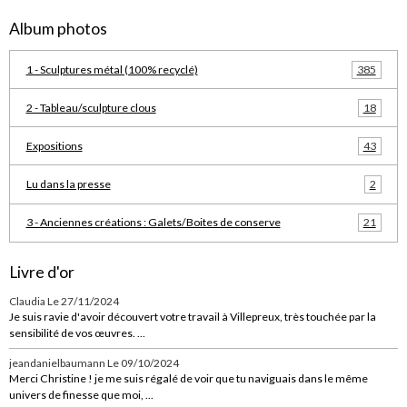
Album photos
1 - Sculptures métal (100% recyclé)
385
2 - Tableau/sculpture clous
18
Expositions
43
Lu dans la presse
2
3 - Anciennes créations : Galets/Boites de conserve
21
Livre d'or
Claudia
Le 27/11/2024
Je suis ravie d'avoir découvert votre travail à Villepreux, très touchée par la
sensibilité de vos œuvres. ...
jeandanielbaumann
Le 09/10/2024
Merci Christine ! je me suis régalé de voir que tu naviguais dans le même
univers de finesse que moi, ...