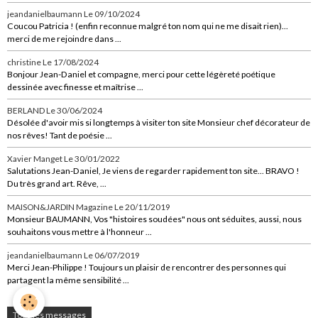
jeandanielbaumann
Le 09/10/2024
Coucou Patricia ! (enfin reconnue malgré ton nom qui ne me disait rien)...
merci de me rejoindre dans ...
christine
Le 17/08/2024
Bonjour Jean-Daniel et compagne, merci pour cette légèreté poétique
dessinée avec finesse et maîtrise ...
BERLAND
Le 30/06/2024
Désolée d'avoir mis si longtemps à visiter ton site Monsieur chef décorateur de
nos rêves! Tant de poésie ...
Xavier Manget
Le 30/01/2022
Salutations Jean-Daniel, Je viens de regarder rapidement ton site... BRAVO !
Du très grand art. Rêve, ...
MAISON&JARDIN Magazine
Le 20/11/2019
Monsieur BAUMANN, Vos "histoires soudées" nous ont séduites, aussi, nous
souhaitons vous mettre à l'honneur ...
jeandanielbaumann
Le 06/07/2019
Merci Jean-Philippe ! Toujours un plaisir de rencontrer des personnes qui
partagent la même sensibilité ...
Tous les messages