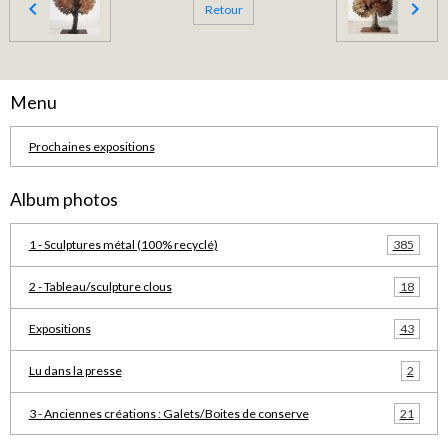
Retour
Menu
Prochaines expositions
Album photos
1 - Sculptures métal (100% recyclé)
385
2 - Tableau/sculpture clous
18
Expositions
43
Lu dans la presse
2
3 - Anciennes créations : Galets/Boites de conserve
21