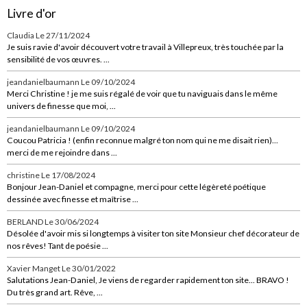
Livre d'or
Claudia
Le 27/11/2024
Je suis ravie d'avoir découvert votre travail à Villepreux, très touchée par la
sensibilité de vos œuvres. ...
jeandanielbaumann
Le 09/10/2024
Merci Christine ! je me suis régalé de voir que tu naviguais dans le même
univers de finesse que moi, ...
jeandanielbaumann
Le 09/10/2024
Coucou Patricia ! (enfin reconnue malgré ton nom qui ne me disait rien)...
merci de me rejoindre dans ...
christine
Le 17/08/2024
Bonjour Jean-Daniel et compagne, merci pour cette légèreté poétique
dessinée avec finesse et maîtrise ...
BERLAND
Le 30/06/2024
Désolée d'avoir mis si longtemps à visiter ton site Monsieur chef décorateur de
nos rêves! Tant de poésie ...
Xavier Manget
Le 30/01/2022
Salutations Jean-Daniel, Je viens de regarder rapidement ton site... BRAVO !
Du très grand art. Rêve, ...