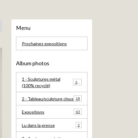
Menu
Prochaines expositions
Album photos
1 - Sculptures métal
385
(100% recyclé)
2 - Tableau/sculpture clous
18
Expositions
43
Lu dans la presse
2