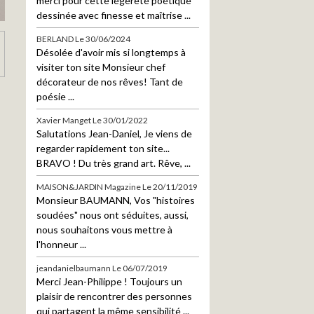
merci pour cette légèreté poétique
dessinée avec finesse et maîtrise ...
BERLAND
Le 30/06/2024
Désolée d'avoir mis si longtemps à
visiter ton site Monsieur chef
décorateur de nos rêves! Tant de
poésie ...
Xavier Manget
Le 30/01/2022
Salutations Jean-Daniel, Je viens de
regarder rapidement ton site...
BRAVO ! Du très grand art. Rêve, ...
MAISON&JARDIN Magazine
Le 20/11/2019
Monsieur BAUMANN, Vos "histoires
soudées" nous ont séduites, aussi,
nous souhaitons vous mettre à
l'honneur ...
jeandanielbaumann
Le 06/07/2019
Merci Jean-Philippe ! Toujours un
plaisir de rencontrer des personnes
qui partagent la même sensibilité ...